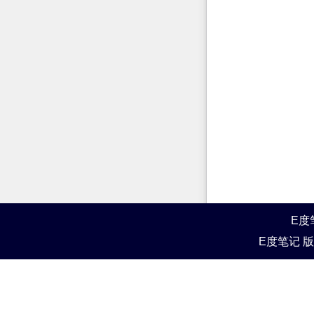
E度
E度笔记 