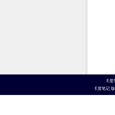
E度
E度笔记 