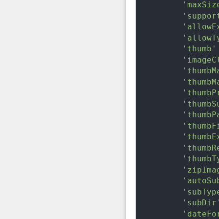
'maxSiz
'suppor
'allowE
'allowT
'thumb'
'imageC
'thumbM
'thumbM
'thumbP
'thumbS
'thumbP
'thumbF
'thumbE
'thumbR
'thumbT
'zipIma
'autoSu
'subTyp
'subDir
'dateFo