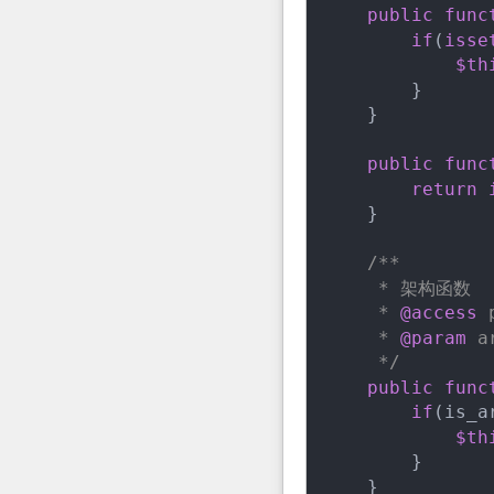
public
func
if
(
isse
$th
        }

    }

public
func
return
    }

/**

     * 架构函数

     * 
@access
 
     * 
@param
 a
     */
public
func
if
(is_a
$th
        }

    }
