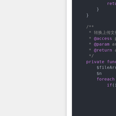
ret
        }

    }

/**

     * 转换上传
     * 
@access
 
     * 
@param
 a
     * 
@return
 
     */
private
fun
        $fileArr
        $n     
foreach
if
(
               
               
               