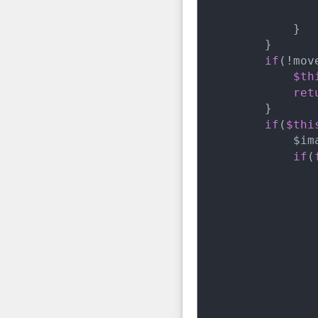
            }

        }

if
(!mov
$th
ret
        }

if
(
$thi
            $im
if
(
               
               
               
               
               
               
               
               