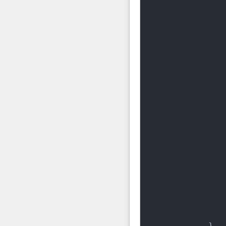
               
               
               
               
               
                
               
               
               
                
                
               
                
            }
