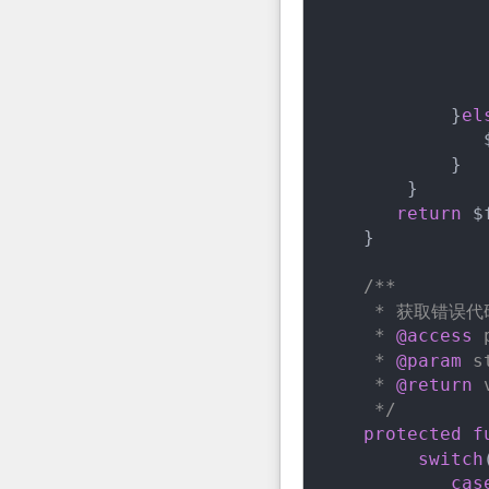
               
                
                
                
            }
el
               
            }

        }

return
 $
    }

/**

     * 获取错误代
     * 
@access
 
     * 
@param
 s
     * 
@return
 
     */
protected
f
switch
cas