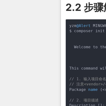
2.2 步
yzm
@Alert
 MINGW
$ composer init

  Welcome to th
This command wi
// 1. 输入项目命
// 注意<vendor>/
Package 
name
(<
// 2. 项目描述
Description [