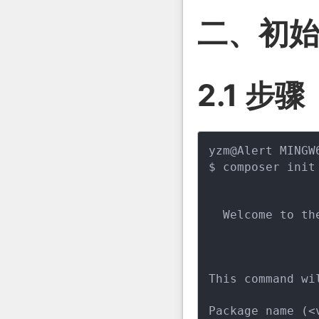
二、初
2.1 步骤
yzm@Alert MINGW
$ composer init

  Welcome to th
This command wi
Package name (<