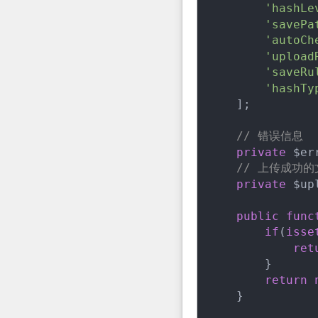
'hashLe
'savePa
'autoCh
'upload
'saveRu
'hashTy
    ];

// 错误信息
private
 $er
// 上传成功
private
 $up
public
func
if
(
isse
ret
        }

return
    }
