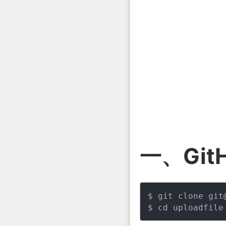
一、Git
$ git clone git