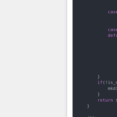
               
cas
               
cas
def
               
               
               
                
        }

if
(!is_
            mkd
        }

return
 
    }
