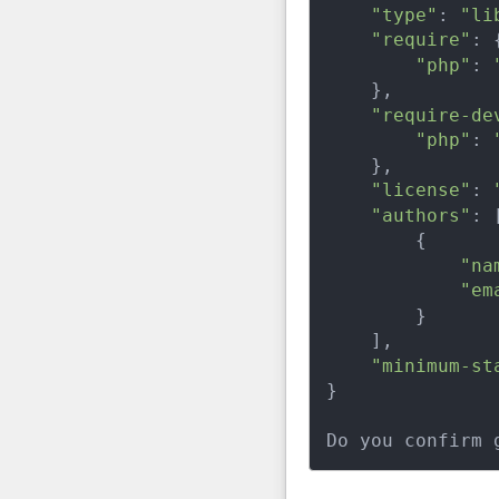
"type"
: 
"li
"require"
: {
"php"
: 
    },

"require-de
"php"
: 
    },

"license"
: 
"authors"
: [
        {

"na
"em
        }

    ],

"minimum-st
}
