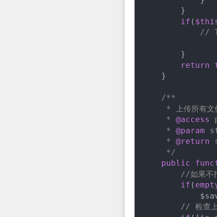
        }

if
(
$thi
//
        }

return
    }

/**

     * 上传所有文件
     * 
@access
 
     * 
@param
 s
     * 
@return
 
     */
public
func
//如果
if
(
empt
            $sa
// 检查