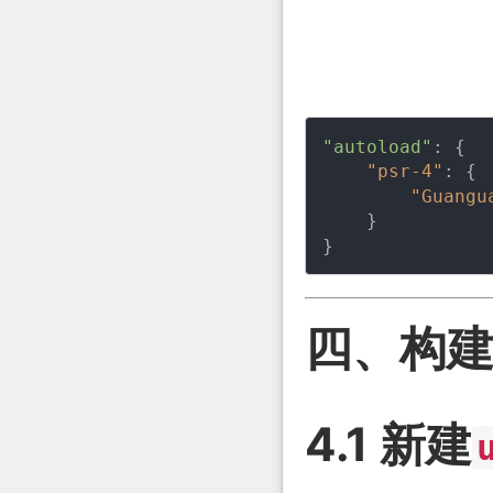
"autoload"
: {

"psr-4"
: {

"Guangu
    }

}
四、构
4.1 新建