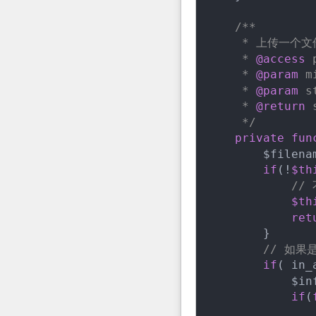
/**

     * 上传一个文件
     * 
@access
 
     * 
@param
 m
     * 
@param
 s
     * 
@return
 
     */
private
fun
        $filena
if
(!
$th
//
$th
ret
        }

// 如果
if
( in_
            $in
if
(