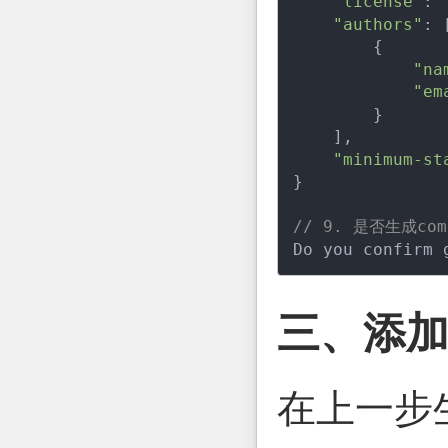
"license"
: 
"authors"
: [
        {

"na
"em
        }

    ],

"minimum-st
}

// 9. 是否生成comp
Do you confirm 
三、添
在上一步