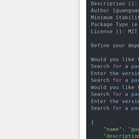
Description [
Author [guangua
Minimum Stabilit
Package Type (e
License []: MIT

Define your depe
Would you like 
Search 
for
 a 
pa
Enter the versi
Search 
for
 a 
pa
Would you like 
Search 
for
 a 
pa
Enter the versi
Search 
for
 a 
pa
{

"name"
: 
"gu
"descriptio