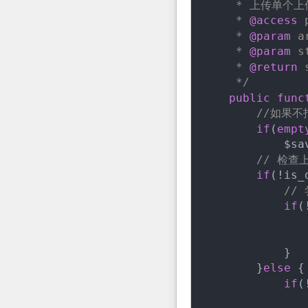
     * 上传单个
     * 
@access
 
     * 
@param
 a
     * 
@param
 s
     * 
@return
 
     */
public
func
//如果
if
(
empt
            $sa
// 检查
if
(!is_
//
if
(
            }

        }
else
 {

if
(