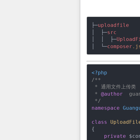
├─
uploadfile
│  ├─
src
│  │  ├─
UploadF
│  └─
composer
.j
<?php
/**

 * 通用文件上传类

 * 
@author
  gua
 */
namespace
Guang
class
UploadFil
{

private
 $co