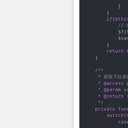
            }

        }

if
(
$thi
//
            $fi
            $sa
        }

return
 
    }

/**

     * 获取子目录
     * 
@access
 
     * 
@param
 a
     * 
@return
 
     */
private
fun
switch
(
cas