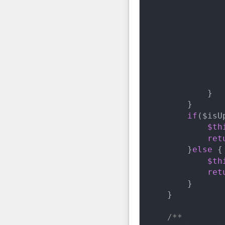
               
               
                
               
               
            }

        }

if
($isU
$th
ret
        }
else
 {

$th
ret
        }

    }

/**
