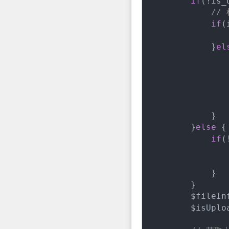
if
(!is_
//
if
(
               
            }
el
                
            }

        }
else
 {

if
(
            }

        }

        $fileInf
        $isUplo