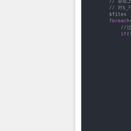
// 获取
// 对$_
        $files 
foreach
//
if
(
               
               
               
                