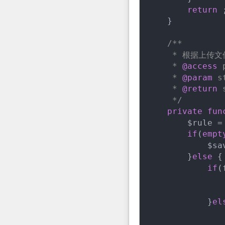
return
 ;
    }

/**

     * 根据上传
     * 
@access
 
     * 
@param
 s
     * 
@return
 
     */
private
fun
        $rule =
if
(
empt
            $sa
        }
else
 {

if
(
               
            }
el
               