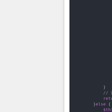
               
               
                
               
               
                
               
            }

//
ret
        }
else
 {

$th