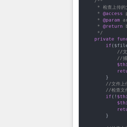
/**

     * 检查上传的
     * 
@access
 
     * 
@param
 a
     * 
@return
 
     */
private
fun
if
($fil
//
//
$th
ret
        }

//文件
//检查文
if
(!
$th
$th
ret
        }
