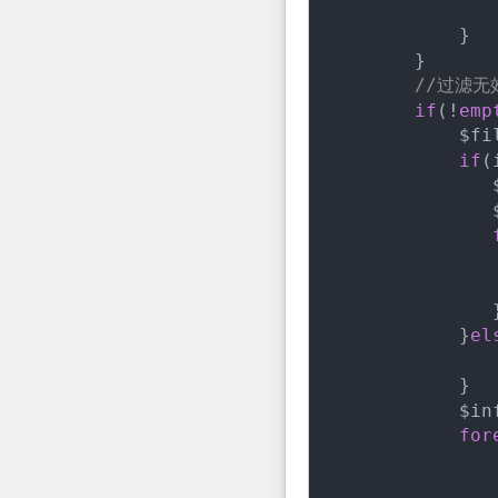
            }

        }

//过滤无
if
(!
emp
            $fil
if
(
               
               
               
               }
            }
el
               
            }

            $inf
for
               