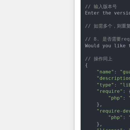
// 输入版本号
Enter the versi
// 如需多个，则重
// 8. 是否需要req
Would you like 
// 操作同上
{

"name"
: 
"gu
"descriptio
"type"
: 
"li
"require"
: {
"php"
: 
    },

"require-de
"php"
: 
    },
