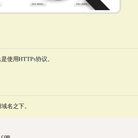
总是使用
HTTPs协议
。
用域名之下。
.