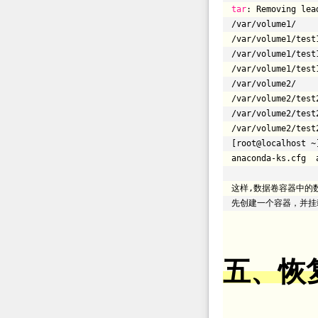
tar
: Removing lea
/var/volume1/
/var/volume1/test
/var/volume1/test
/var/volume1/test
/var/volume2/
/var/volume2/test
/var/volume2/test
/var/volume2/test
[root@localhost ~
anaconda-ks.cfg 
这样,数据卷容器中的
先创建一个容器，并挂
五、恢