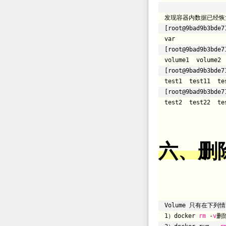
发现容器内数据已经恢
[root@9bad9b3bde7
var
[root@9bad9b3bde7
volume1 volume2
[root@9bad9b3bde7
test1 test11 te
[root@9bad9b3bde7
test2 test22 te
六、删
Volume 只有在下
1）docker
rm
-
v
删