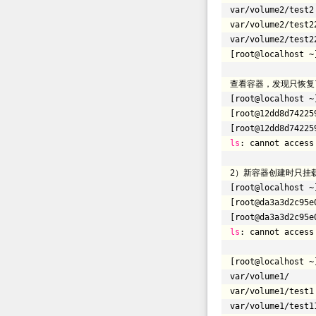
var
/volume2/test2
var
/volume2/test2
var
/volume2/test2
[root@localhost ~
查看容器，发现只恢复
[root@localhost ~
[root@12dd8d74225
[root@12dd8d74225
ls
: cannot acces
2）新容器创建时只挂
[root@localhost ~
[root@da3a3d2c95e
[root@da3a3d2c95e
ls
: cannot acces
[root@localhost ~
var
/volume1/
var
/volume1/test1
var
/volume1/test1