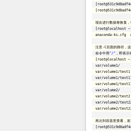
[root@531c9d8adf4
[root@531c9d8adf4
现在进行数据卷恢复，
[root@localhost ~
anaconda-ks.cfg 
注意-C后面的路径，
命令中用
"/"
，即表示将
[root@localhost ~
var
/volume1/
var
/volume1/test1
var
/volume1/test1
var
/volume1/test1
var
/volume2/
var
/volume2/test2
var
/volume2/test2
var
/volume2/test2
再次到容器里查看，发
[root@531c9d8adf4