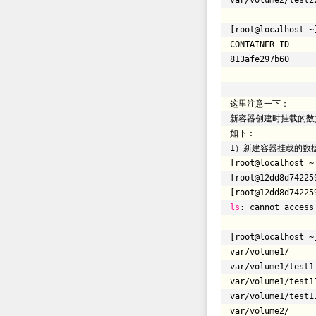
var
/volume2/test2
[root@localhost ~
CONTAI
813afe297b60 
这里注意一下：
新容器创建时挂载的数
如下：
1）新建容器挂载的数
[root@localhost ~
[root@12dd8d74225
[root@12dd8d74225
ls
: cannot acces
[root@localhost ~
var
/volume1/
var
/volume1/test1
var
/volume1/test1
var
/volume1/test1
var
/volume2/