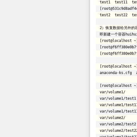
test1 test11 te
[root@531c9d8adf4
test2 test22 te
2）恢复数据给另外的
即新建一个容器hui
[root@localhost ~
[root@f6ff380e0b7
[root@f6ff380e0b7
[root@localhost ~
anaconda-ks.cfg 
[root@localhost ~
var
/volume1/
var
/volume1/test1
var
/volume1/test1
var
/volume1/test1
var
/volume2/
var
/volume2/test2
var
/volume2/test2