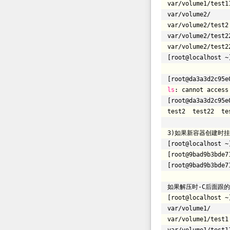
var
/volume1/test1
var
/volume2/
var
/volume2/test2
var
/volume2/test2
var
/volume2/test2
[root@localhost ~
[root@da3a3d2c95e
ls
: cannot acces
[root@da3a3d2c95e
test2 test22 te
3)如果新容器创建时
[root@localhost ~
[root@9bad9b3bde7
[root@9bad9b3bde7
如果解压时-C后面跟
[root@localhost ~
var
/volume1/
var
/volume1/test1