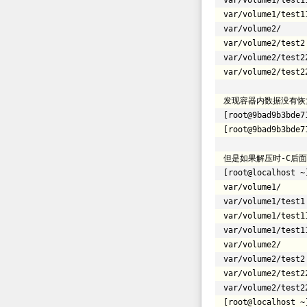
var
/volume1/test1
var
/volume1/test1
var
/volume2/
var
/volume2/test2
var
/volume2/test2
var
/volume2/test2
发现容器内数据没有恢
[root@9bad9b3bde7
[root@9bad9b3bde7
但是如果解压时-C后
[root@localhost ~
var
/volume1/
var
/volume1/test1
var
/volume1/test1
var
/volume1/test1
var
/volume2/
var
/volume2/test2
var
/volume2/test2
var
/volume2/test2
[root@localhost ~