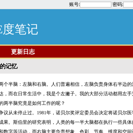
账号:
密码:
E度笔记
更新日志
我的记忆
两个半脑：左脑和右脑。人们普遍相信，左脑负责身体右半边的
达，而在日常生活中，我是个左撇子。我的大部分活动都用左手
的两半脑究竟是如何工作的呢？
从未停止过。1981年，诺贝尔奖评定委员会决定将诺贝尔医学奖授予
成果。斯伯里的研究表明，人类的每一半大脑都在执行一些具体的
和数字等活动，而右脑主要负责想象、色彩、节奏、维度和空间