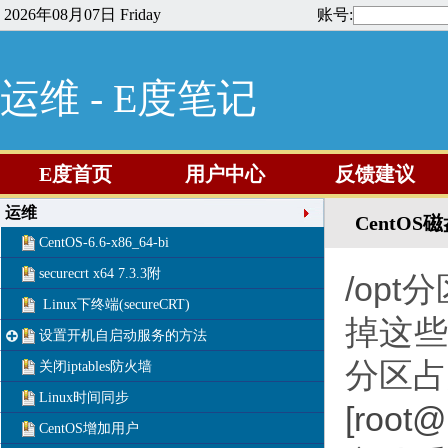
2026年08月07日 Friday
账号:
运维 - E度笔记
E度首页
用户中心
反馈建议
运维
CentOS
CentOS-6.6-x86_64-bi
securecrt x64 7.3.3附
/opt
分
Linux下终端(secureCRT)
掉这
设置开机自启动服务的方法
分区占
关闭iptables防火墙
Linux时间同步
[root@
CentOS增加用户