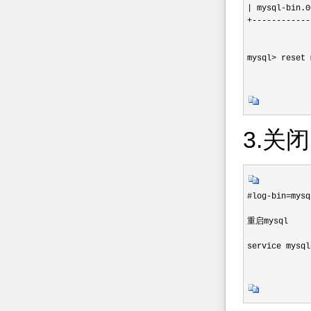
| mysql-bin.0
+------------
mysql> rese
3.关闭
#log-bin=my
重启mysql

service mysql