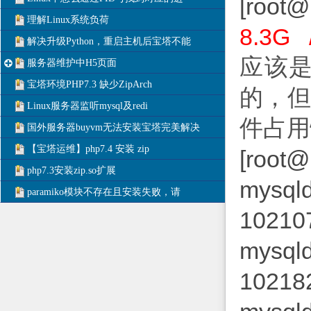
[root@
理解Linux系统负荷
8.3G /
解决升级Python，重启主机后宝塔不能
应该
服务器维护中H5页面
宝塔环境PHP7.3 缺少ZipArch
的，
Linux服务器监听mysql及redi
件占用
国外服务器buyvm无法安装宝塔完美解决
【宝塔运维】php7.4 安装 zip
[root@
php7.3安装zip.so扩展
mys
paramiko模块不存在且安装失败，请
102107
mys
102182