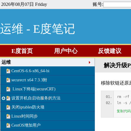
2026年08月07日 Friday
账号:
运维 - E度笔记
E度首页
用户中心
反馈建议
运维
解决升级P
CentOS-6.6-x86_64-bi
securecrt x64 7.3.3附
移除软链还原原
Linux下终端(secureCRT)
rm -rf
设置开机自启动服务的方法
ln -s 
关闭iptables防火墙
复制代码
Linux时间同步
CentOS增加用户