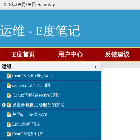
2026年08月08日 Saturday
运维 - E度笔记
E度首页
用户中心
反馈建议
运维
CentOS-6.6-x86_64-bi
securecrt x64 7.3.3附
Linux下终端(secureCRT)
设置开机自启动服务的方法
关闭iptables防火墙
Linux时间同步
CentOS增加用户