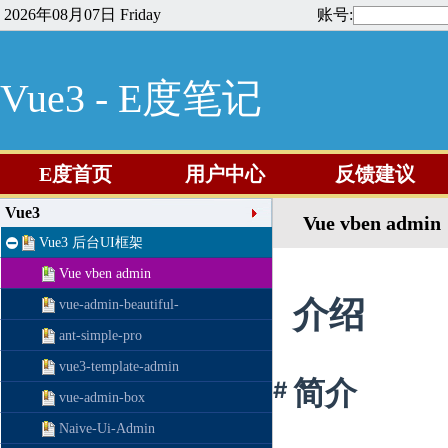
2026年08月07日 Friday
账号:
Vue3 - E度笔记
E度首页
用户中心
反馈建议
Vue3
Vue vben admin
Vue3 后台UI框架
Vue vben admin
介绍
vue-admin-beautiful-
ant-simple-pro
vue3-template-admin
简介
#
vue-admin-box
Naive-Ui-Admin