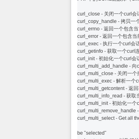
curl_close - 关闭一个curl
curl_copy_handle -
curl_errno - 返回一
curl_error - 返回一
curl_exec - 执行一个curl会
curl_getinfo - 获取一个
curl_init - 初始化一个curl
curl_multi_add_hand
curl_multi_close - 
curl_multi_exec - 解析
curl_multi_getconten
curl_multi_info_rea
curl_multi_init - 初始
curl_multi_remove_
curl_multi_select - Get all 
be "selected"