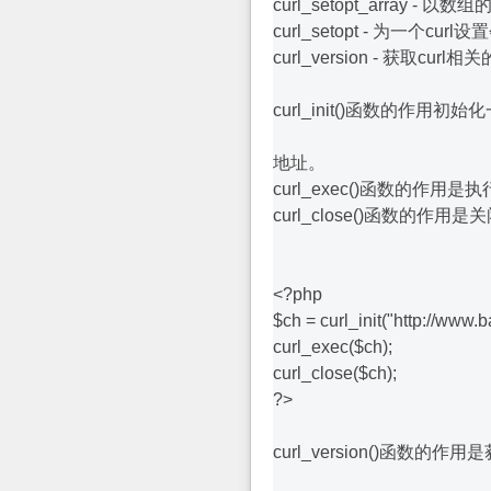
curl_setopt_array -
curl_setopt - 为一个cur
curl_version - 获取cur
curl_init()函数的作用初
地址。
curl_exec()函数的作用是
curl_close()函数的作用
<?php
$ch = curl_init("http://www.
curl_exec($ch);
curl_close($ch);
?>
curl_version()函数的