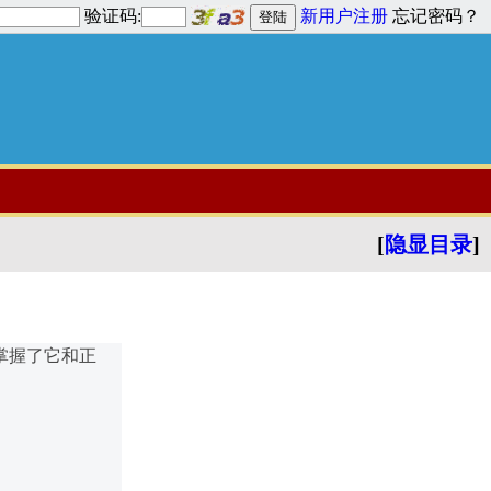
验证码:
新用户注册
忘记密码？
[
隐显目录
]
正掌握了它和正