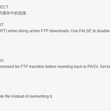
NECT
代缓存中的连接。
RT
RT) when doing active FTP downloads. Use FALSE to disabl
SV
ommand for FTP transfers before reverting back to PASV. Set to
 file instead of overwriting it.