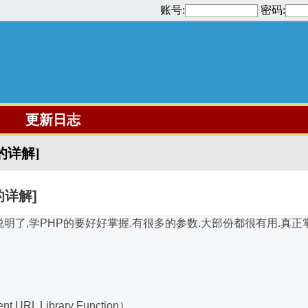
账号:
密码:
更新日志
真的详解]
的详解]
说明了,学PHP的要好好掌握.有很多的参数.大部份都很有用.真
RL Library Function）