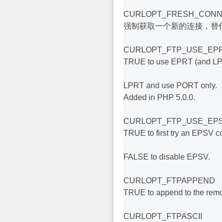
CURLOPT_FRESH_CON
强制获取一个新的连接，替
CURLOPT_FTP_USE_EP
TRUE to use EPRT (and LP
LPRT and use PORT only.
Added in PHP 5.0.0.
CURLOPT_FTP_USE_EP
TRUE to first try an EPSV c
FALSE to disable EPSV.
CURLOPT_FTPAPPEND
TRUE to append to the remote
CURLOPT_FTPASCII