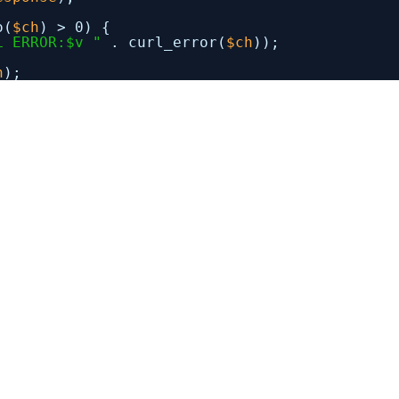
o(
$ch
) > 0) {
L ERROR:$v "
. curl_error(
$ch
));
h
);