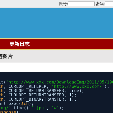
账号:
密码:
更新日志
盗链图片
it(
'
http://www.xxx.com/DownloadImg/2011/05/19
ch
, CURLOPT_REFERER, 
'
http://www.xxx.com/
'
); 
ch
, CURLOPT_RETURNTRANSFER, true);
ch
, CURLOPT_RETURNTRANSFER, 1);  
ch
, CURLOPT_BINARYTRANSFER, 1);   
url_exec(
$ch
);
img/'
.time().
'.jpg'
, 
'w'
);
esponse
);