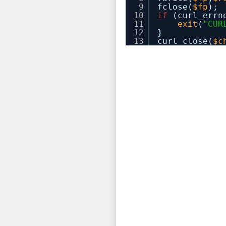
9
fclose(
$fp
);
10
if
(curl_errn
11
exit
(
"CUR
12
}
13
curl_close(
$c