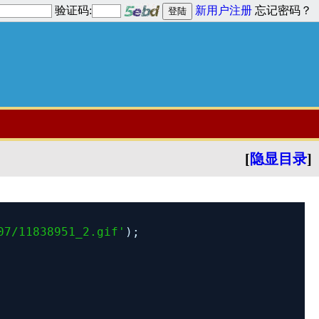
验证码:
新用户注册
忘记密码？
[
隐显目录
]
07/11838951_2.gif
'
);  
 