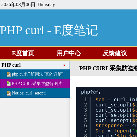
2026年08月06日 Thursday
PHP curl - E度笔记
E度首页
用户中心
反馈建议
PHP curl
PHP CURL采集防
php curl详解用法[真的详解]
PHP CURL采集防盗链图片
php代码
Notice: curl_setopt(
1
$ch
= curl_in
2
curl_setopt(
$
3
curl_setopt(
$
4
curl_setopt(
$
5
curl_setopt(
$
6
$response
= c
7
$fp
= 
fopen
(
'
8
fwrite(
$fp
,
$r