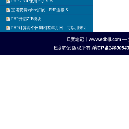
PHP 7.3.0 使用 SQLSRV
宝塔安装sqlsrv扩展，PHP连接 S
PHP开启ZIP模块
PHP计算两个日期相差年月日，可以用来计
E度笔记丨www.edbiji.c
E度笔记 版权所有
津ICP备1400054