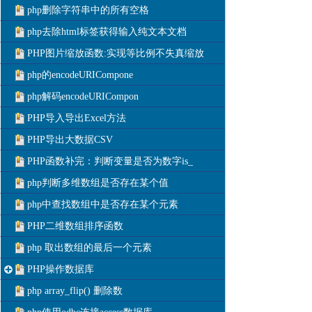
php删除字符串中的所有空格
php去除html标签获得输入纯文本文档
PHP图片缩放函数:实现等比例不失真缩放
php的encodeURICompone
php解码encodeURICompon
PHP导入导出Excel方法
PHP导出大数据CSV
PHP函数补完：判断变量是否为数字is_
php判断多维数组是否存在某个值
php中查找数组中是否存在某个元素
PHP二维数组排序函数
php 取出数组的最后一个元素
PHP操作数据库
php array_flip() 删除数