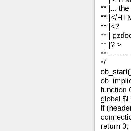
** |... the
** |</HT
** |<?
** | gzdo
** |? >
** --------
*/
ob_start(
ob_implic
function
global
if (heade
connecti
return 0;