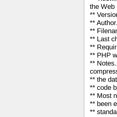
the Web
** Version
** Author.
** Filena
** Last c
** Requi
** PHP wa
** Notes.
compres
** the da
** code b
** Most 
** been 
** standa