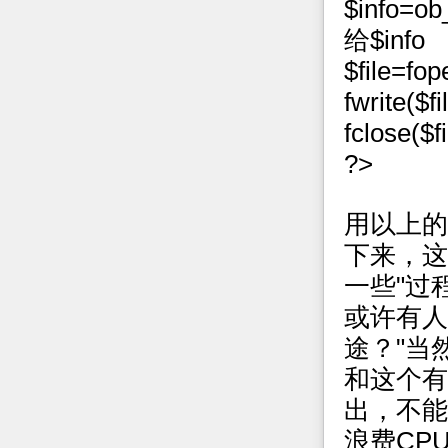
$info=
给$info
$file=fop
fwrite($
fclose($
?>
用以上的
下来，这
一些"过
或许有人
途？"当
和这个有
出，不能
浪费CP