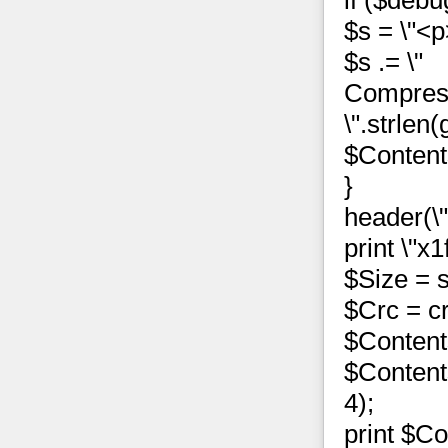
if ($debu
$s = \"<p
$s .= \"
Compress
\".strlen
$Content
}
header(\
print \"
$Size = s
$Crc = c
$Content
$Contents
4);
print $Co