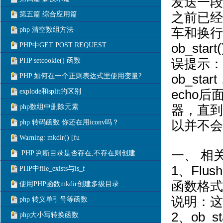
发送一段
第五篇 综合应用篇
之前已经
php 清空数组方法
车和换行
PHP中GET POST REQUEST
ob_s
PHP setcookie() 函数
误提示："H
PHP 如何在一个正则表达式里使用变量?
ob_s
explode和split的区别
echo
php数组中删除元素
器，直到你
php 转码函数 你还在用iconv吗？
以并不会
Warning: mkdir() [fu
一、 相
PHP 判断目录是否存在,不存在则创建
1、Fl
PHP中file_exists与is_f
函数格式：f
使用PHP函数mkdir创建多级目录
说明：这
php 转义单引号等函数
2、ob_
php大小写转换函数