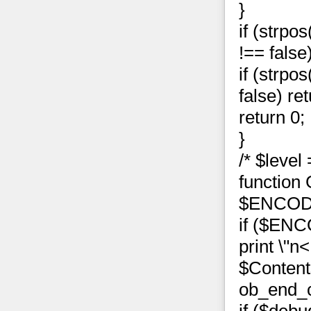
}
if (strp
!== false)
if (strp
false) ret
return 0;
}
/* $level
function
$ENCODI
if ($EN
print \"
$Content
ob_end_c