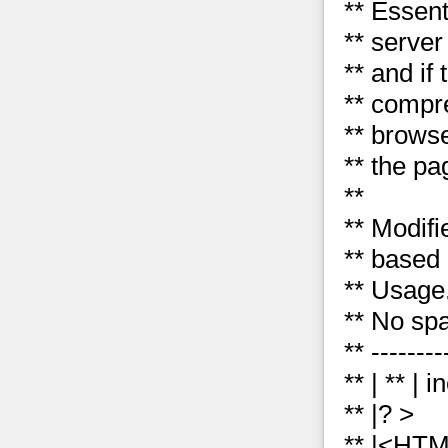
** Essent
** server
** and if 
** compre
** brows
** the pa
**
** Modifi
** based
** Usage..
** No spa
** --------
** |
** | i
** |? >
** |<HT