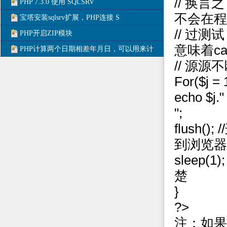
// 换
PHP 7.3.0 使用 SQLSRV
不会在程
宝塔安装sqlsrv扩展，PHP连接 S
// 过
PHP开启ZIP模块
意味着c
PHP计算两个日期相差年月日，可以用来计
// 源
For($j = 
echo $j."
";
flush
到浏览器
sleep
楚
}
?>
注：如果在