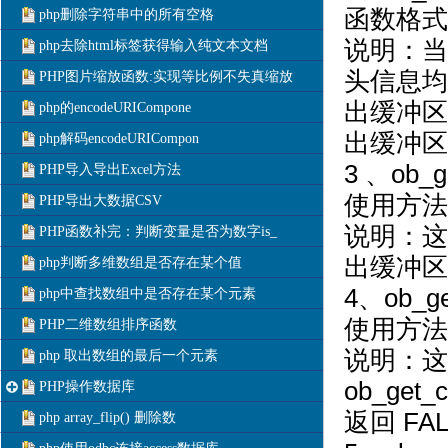
函数格式：vo
php删除字符串中的所有空格
说明：当
php去除html标签获得输入纯文本文档
头信息均
PHP图片缩放函数:实现等比例不失真缩放
出缓冲区的内
php的encodeURICompone
出缓冲区
php解码encodeURICompon
3 、ob
PHP导入导出Excel方法
使用方法：st
PHP导出大数据CSV
说明：这
PHP函数补完：判断变量是否为数字is_
出缓冲区
php判断多维数组是否存在某个值
4、ob_
php中查找数组中是否存在某个元素
使用方法：in
PHP二维数组排序函数
说明：这
php 取出数组的最后一个元素
ob_ge
PHP操作数据库
返回 FA
php array_flip() 删除数