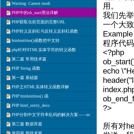
Warning: Cannot modi
用。
PHP中的ob_start用法详解
我们先举一
PHP获取当前页面的完整URL
一个大致
PHP转义反斜杠与反转义反斜杠函数
Example 
htmlentities()函数把中文转
程序代码
php针对HTML实体字符的转义函数
<?php
第二篇 常用技术篇
ob_star
PHP String 函数
echo \"H
第一篇 基础篇
header(
PHP之HTML实体转义函数详解
index.ph
PHP htmlentities() 函
ob_end
PHP html_entity_deco
?>
PHP分割中文字符串乱码的解决方案——m
第三篇 数据库篇
所有对h
第四篇 新技术篇