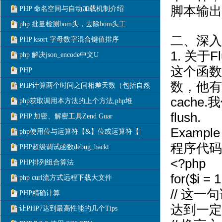
脚本输出
PHP 命名空间与自动加载机制介绍
php 批量检测bom头，去除bom头工
二、深入
PHP ksort 字母数字混合键值排序
1. 关于F
php 解决json_encode中文U
这个函数
PHP
数，他有
PHP计算两个时间之间相差天数（包括自然
cach
php获取调用本方法的上个方法,php堆
flush.
PHP 加密、解密工具Zend Guar
Example 
php使用位与运算符【&】位或运算符【|
程序代码
PHP超级调试函数debug_backt
<?php
PHP排列组合算法
for($i = 1
php curl流方式远程下载大文件
// 这
PHP精确计算
达到一定
让PHP7达到最高性能的几个Tips