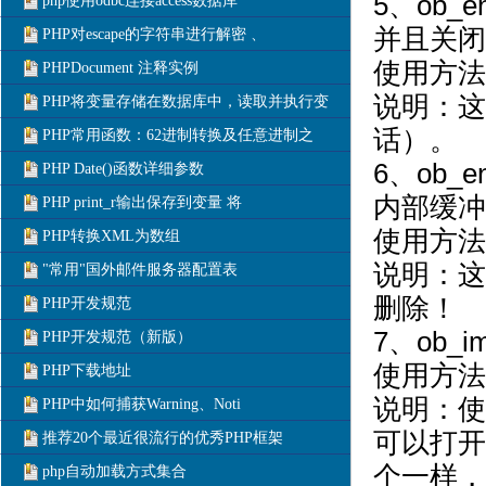
5、ob_
php使用odbc连接access数据库
并且关闭
PHP对escape的字符串进行解密 、
使用方法：vo
PHPDocument 注释实例
说明：这
PHP将变量存储在数据库中，读取并执行变
话）。
PHP常用函数：62进制转换及任意进制之
6、ob_
PHP Date()函数详细参数
内部缓冲
PHP print_r输出保存到变量 将
使用方法：vo
PHP转换XML为数组
说明：这
"常用"国外邮件服务器配置表
删除！
PHP开发规范
7、ob_i
PHP开发规范（新版）
使用方法：voi
PHP下载地址
说明：使
PHP中如何捕获Warning、Noti
可以打开/
推荐20个最近很流行的优秀PHP框架
个一样，
php自动加载方式集合