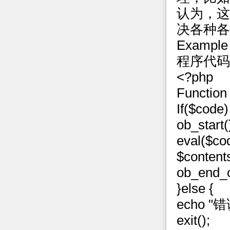
认为，这
决各种各
Example 
程序代码
<?php
Function
If($code)
ob_start(
eval($co
$content
ob_end_c
}else {
echo 
exit();