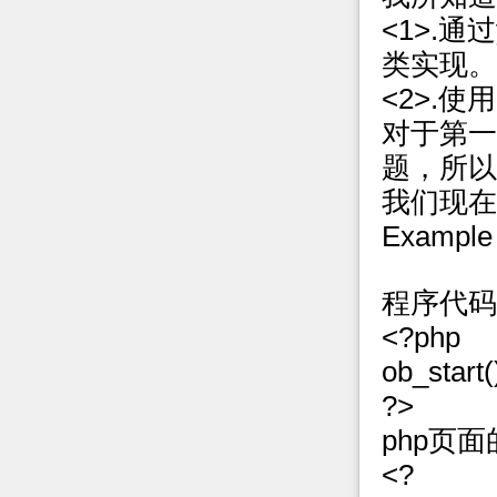
<1>.通过
类实现。
<2>.
对于第一
题，所以
我们现在
Example 
程序代码
<?php
ob_star
?>
php页
<?