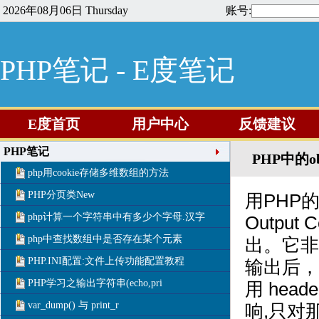
2026年08月06日 Thursday
账号:
PHP笔记 - E度笔记
E度首页
用户中心
反馈建议
PHP笔记
PHP中的o
php用cookie存储多维数组的方法
PHP分页类New
用PHP的o
php计算一个字符串中有多少个字母.汉字
Outpu
php中查找数组中是否存在某个元素
出。它非
PHP.INI配置:文件上传功能配置教程
输出后，
PHP学习之输出字符串(echo,pri
用 head
var_dump() 与 print_r
响,只对那