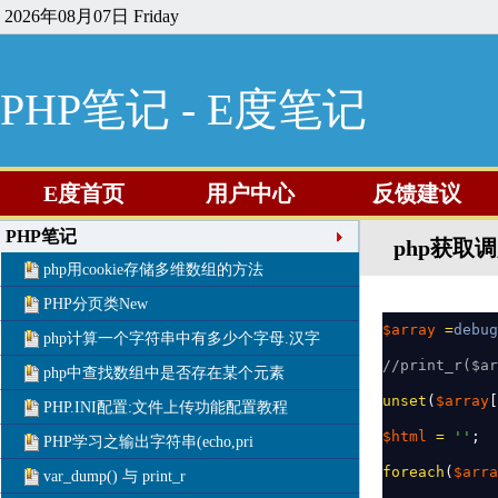
2026年08月07日 Friday
PHP笔记 - E度笔记
E度首页
用户中心
反馈建议
PHP笔记
php获取
php用cookie存储多维数组的方法
PHP分页类New
$array 
=
debug
php计算一个字符串中有多少个字母.汉字
//print_r($ar
php中查找数组中是否存在某个元素
unset
(
$array
[
PHP.INI配置:文件上传功能配置教程
$html 
= 
''
PHP学习之输出字符串(echo,pri
foreach
(
$arra
var_dump() 与 print_r