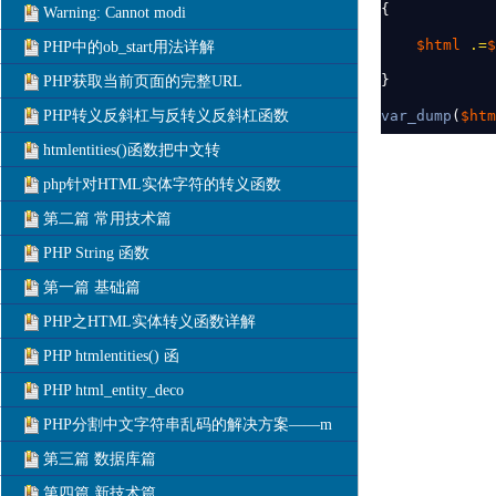
{

Warning: Cannot modi
$html 
.=
$
PHP中的ob_start用法详解
PHP获取当前页面的完整URL
PHP转义反斜杠与反转义反斜杠函数
var_dump
(
$htm
htmlentities()函数把中文转
php针对HTML实体字符的转义函数
第二篇 常用技术篇
PHP String 函数
第一篇 基础篇
PHP之HTML实体转义函数详解
PHP htmlentities() 函
PHP html_entity_deco
PHP分割中文字符串乱码的解决方案——m
第三篇 数据库篇
第四篇 新技术篇