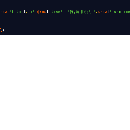
row
[
'file'
]
.
':'
.
$row
[
'line'
]
.
'
,
:'
.
$row
[
'functio
行
调用方法
l
);