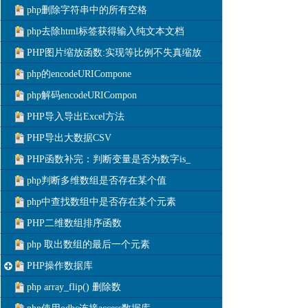
php删除字符串中的所有空格
php去除html标签获得输入纯文本文档
PHP图片缩放函数:实现等比例不失真缩放
php的encodeURICompone
php解码encodeURICompon
PHP导入导出Excel方法
PHP导出大数据CSV
PHP函数补完：判断变量是否为数字is_
php判断多维数组是否存在某个值
php中查找数组中是否存在某个元素
PHP二维数组排序函数
php 取出数组的最后一个元素
PHP操作数据库
php array_flip() 删除数