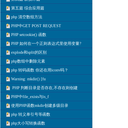
第五篇 综合应用篇
php 清空数组方法
PHP中GET POST REQUEST
PHP setcookie() 函数
PHP 如何在一个正则表达式里使用变量?
explode和split的区别
php数组中删除元素
php 转码函数 你还在用iconv吗？
Warning: mkdir() [fu
PHP 判断目录是否存在,不存在则创建
PHP中file_exists与is_f
使用PHP函数mkdir创建多级目录
php 转义单引号等函数
php大小写转换函数