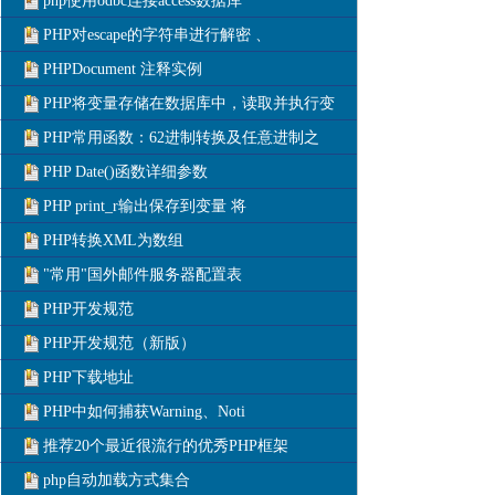
php使用odbc连接access数据库
PHP对escape的字符串进行解密 、
PHPDocument 注释实例
PHP将变量存储在数据库中，读取并执行变
PHP常用函数：62进制转换及任意进制之
PHP Date()函数详细参数
PHP print_r输出保存到变量 将
PHP转换XML为数组
"常用"国外邮件服务器配置表
PHP开发规范
PHP开发规范（新版）
PHP下载地址
PHP中如何捕获Warning、Noti
推荐20个最近很流行的优秀PHP框架
php自动加载方式集合