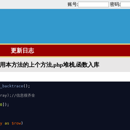
账号:
密码:
更新日志
调用本方法的上个方法,php堆栈,函数入库
_backtrace
ray);//
0
y 
as 
$row
)
